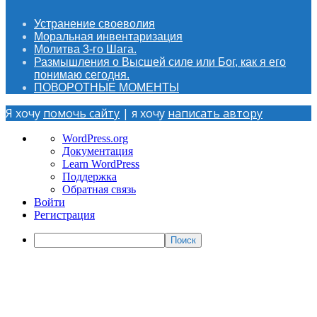
Устранение своеволия
Моральная инвентаризация
Молитва 3-го Шага.
Размышления о Высшей силе или Бог, как я его
понимаю сегодня.
ПОВОРОТНЫЕ МОМЕНТЫ
Я хочу
помочь сайту
| я хочу
написать автору
О
WordPress.org
WordPress
Документация
Learn WordPress
Поддержка
Обратная связь
Войти
Регистрация
Поиск