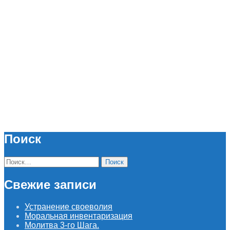
Поиск
Найти:
Свежие записи
Устранение своеволия
Моральная инвентаризация
Молитва 3-го Шага.