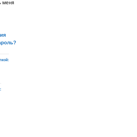
 меня
ция
ароль?
лкой:
: