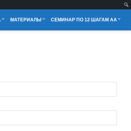
А
МАТЕРИАЛЫ
СЕМИНАР ПО 12 ШАГАМ АА
Литература
Сессия 1
Ежедневные Размышления
Сессия 2
Размышления алкоголика
Сессия 3
Мои инструменты
Сессия 4
ЧИТАЕМ БК С САШЕЙ ГАВАЙСКИМ
Сессия 5
Молитвы 12 Шагов
Сессия 6
Медитация по дням недели
Сессия 7
Сессия 8