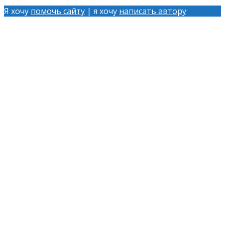
Я хочу
помочь сайту
| я хочу
написать автору