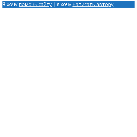
Я хочу
помочь сайту
| я хочу
написать автору