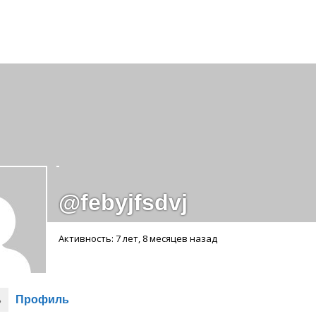
Спонсорство
@febyjfsdvj
Активность: 7 лет, 8 месяцев назад
ь
Профиль