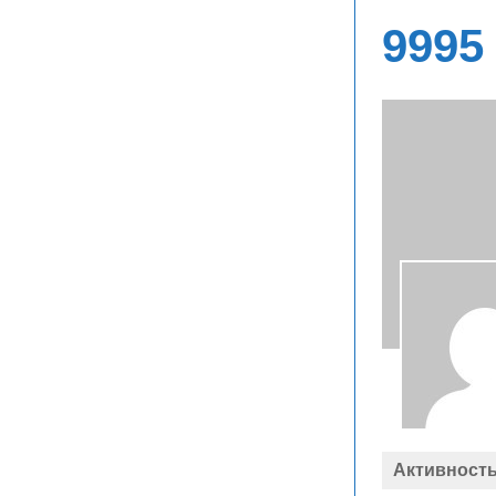
9995
Активност