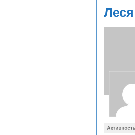
Леся
Активност