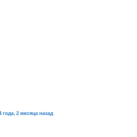
Ежедневные Размышления
Сессия 2
Размышления алкоголика
Сессия 3
Мои инструменты
Сессия 4
ЧИТАЕМ БК С САШЕЙ ГАВАЙСКИМ
Сессия 5
Молитвы 12 Шагов
Сессия 6
Медитация по дням недели
Сессия 7
Сессия 8
4 года, 2 месяца назад