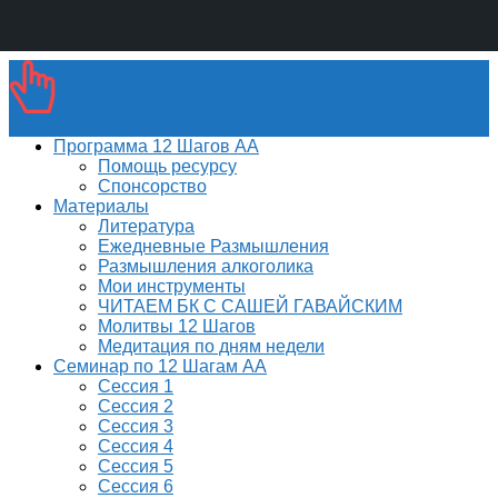
Программа 12 Шагов АА
Помощь ресурсу
Спонсорство
Материалы
Литература
Ежедневные Размышления
Размышления алкоголика
Мои инструменты
ЧИТАЕМ БК С САШЕЙ ГАВАЙСКИМ
Молитвы 12 Шагов
Медитация по дням недели
Семинар по 12 Шагам АА
Сессия 1
Сессия 2
Сессия 3
Сессия 4
Сессия 5
Сессия 6