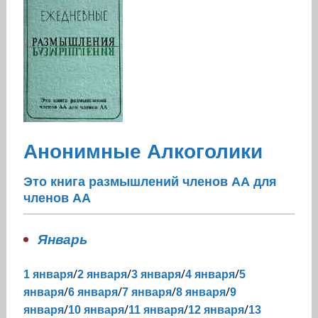
Анонимные Алкоголики
Это книга размышлений членов АА для
членов АА
Январь
/
/
/
/
1 января
2 января
3 января
4 января
5
/
/
/
/
января
6 января
7 января
8 января
9
/
/
/
/
января
10 января
11 января
12 января
13