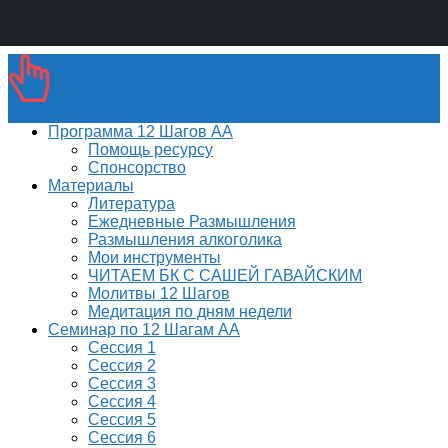
Программа 12 Шагов АА
Помощь ресурсу
Спонсорство
Материалы
Литература
Ежедневные Размышления
Размышления алкоголика
Мои инструменты
ЧИТАЕМ БК С САШЕЙ ГАВАЙСКИМ
Молитвы 12 Шагов
Медитация по дням недели
Семинар по 12 Шагам АА
Сессия 1
Сессия 2
Сессия 3
Сессия 4
Сессия 5
Сессия 6