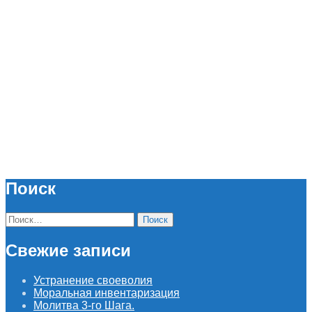
Поиск
Найти:
Свежие записи
Устранение своеволия
Моральная инвентаризация
Молитва 3-го Шага.