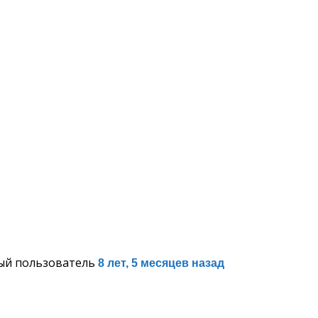
Ежедневные Размышления
Сессия 2
Размышления алкоголика
Сессия 3
Мои инструменты
Сессия 4
ЧИТАЕМ БК С САШЕЙ ГАВАЙСКИМ
Сессия 5
Молитвы 12 Шагов
Сессия 6
Медитация по дням недели
Сессия 7
Сессия 8
ный пользователь
8 лет, 5 месяцев назад