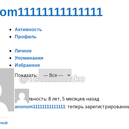
Спонсорство
om11111111111111
Активность
Профиль
Личное
Упоминания
Избранное
Показать:
@dsemenenko
Активность: 8 лет, 5 месяцев назад
: теперь зарегистрирован
anonom11111111111111
лкой: