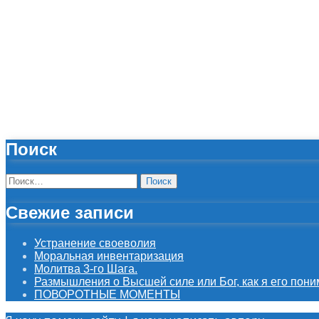
Поиск
Найти:
Свежие записи
Устранение своеволия
Моральная инвентаризация
Молитва 3-го Шага.
Размышления о Высшей силе или Бог, как я его пони
ПОВОРОТНЫЕ МОМЕНТЫ