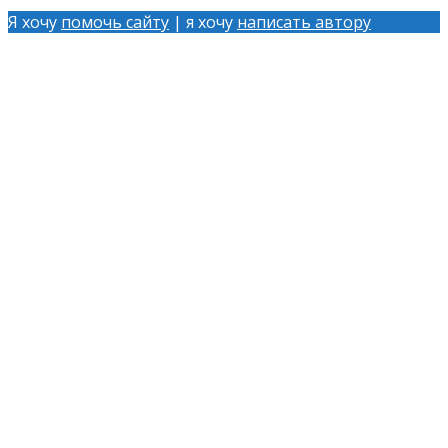
Я хочу
помочь сайту
| я хочу
написать автору