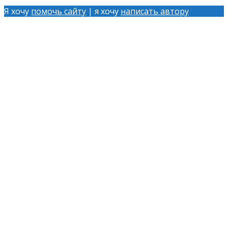
Я хочу
помочь сайту
| я хочу
написать автору