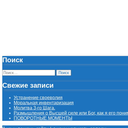
Поиск
Найти:
Свежие записи
Устранение своеволия
Моральная инвентаризация
Молитва 3-го Шага.
Размышления о Высшей силе или Бог, как я его пони
ПОВОРОТНЫЕ МОМЕНТЫ