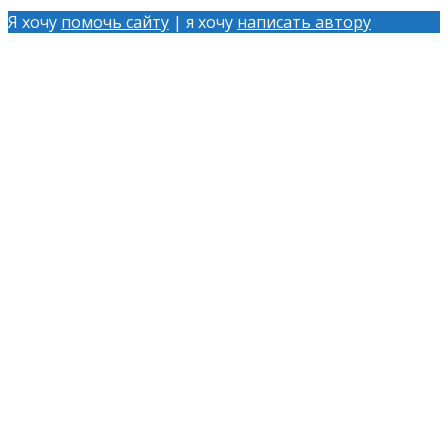
Я хочу
помочь сайту
| я хочу
написать автору