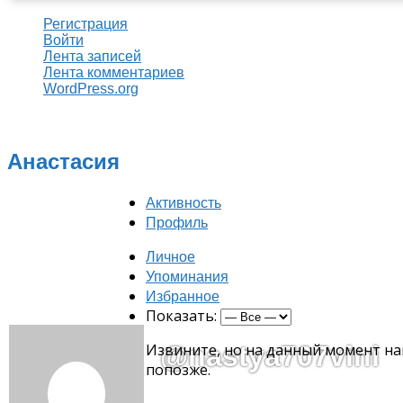
Регистрация
Войти
Лента записей
Лента комментариев
WordPress.org
Анастасия
Активность
Профиль
Личное
Упоминания
Избранное
Показать:
Извините, но на данный момент на
@nastya707vini
попозже.