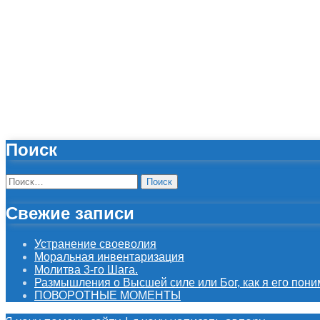
Поиск
Найти:
Свежие записи
Устранение своеволия
Моральная инвентаризация
Молитва 3-го Шага.
Размышления о Высшей силе или Бог, как я его пони
ПОВОРОТНЫЕ МОМЕНТЫ