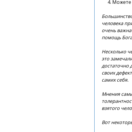
Можете 
Большинство
человека пр
очень важна
помощь Бога
Несколько ч
это замечали
достаточно д
своих дефект
самих себя.
Мнения самы
толерантнос
взятого чело
Вот некоторы