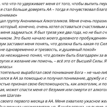
, что что-то удерживает меня от того, чтобы выпить пе
 я стал больше доверять АА – тогда я почувствовал благ
 понимаю»
щал группу Анонимных Алкоголиков. Меня очень порази
 который, конечно, очень хотел оставаться счастливым 
 меня задуматься. Я был трезв уже два года, но не был 
ником. Это было начало моего духовного пробуждения»
ум заставил меня понять, что должна быть какая-то Сила
мне одновременно и трезвость, и душевный покой»
ала неожиданно понял, что должен быть благодарен за вс
ругих и желание им помочь, – всё это от Высшей Силы. Я
илась»
стоятельно выработал своё понимание Бога – не чью-ли
тился в АА за помощью и получил понимание, дружбу и с
остью признал свою беспомощность, как алкоголик, и по
ая, может спасти меня от безумия или смерти от алког
ния Шагов»
 своего первого месяца в АА. Меня охватило ужасное жел
на пришла незамедлительно. Я ушёл оттуда, не выпив, 