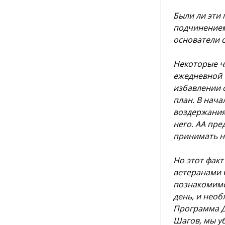
Были ли эти 
подчинением
основатели с
Некоторые ч
ежедневной 
избавлении о
план. В нача
воздержания.
него. АА пре
принимать н
Но этот факт
ветеранами 
познакомимс
день, и необ
Программа Д
Шагов, мы у