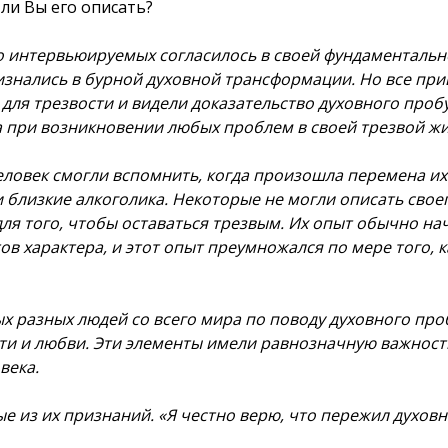
ли Вы его описать?
 интервьюируемых согласилось в своей фундаментально
изнались в бурной духовной трансформации. Но все пр
 для трезвости и видели доказательство духовного про
 при возникновении любых проблем в своей трезвой жи
еловек смогли вспомнить, когда произошла перемена их 
 близкие алкоголика. Некоторые не могли описать своег
ля того, чтобы оставаться трезвым. Их опыт обычно нач
ов характера, и этот опыт преумножался по мере того, ка
х разных людей со всего мира по поводу духовного про
ти и любви. Эти элементы имели равнозначную важность
века.
е из их признаний. «Я честно верю, что пережил духов