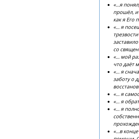
«…я понял
прошёл, и
как я Его
«… я посе
трезвости
заставило
со священ
«… мой раз
что даёт 
«… я снач
заботу о д
восстанов
«… я само
«… я обра
«… я полн
собственн
прохожде
«…в конце
помощи. О