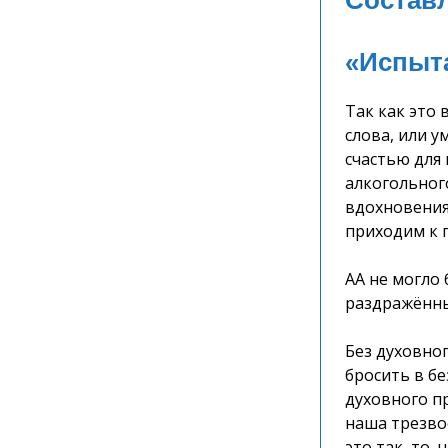
Состав
«Испыта
Так как это
слова, или 
счастью для
алкогольног
вдохновения
приходим к 
АА не могло
раздражённых
Без духовно
бросить в б
духовного п
наша трезво
это так, то,