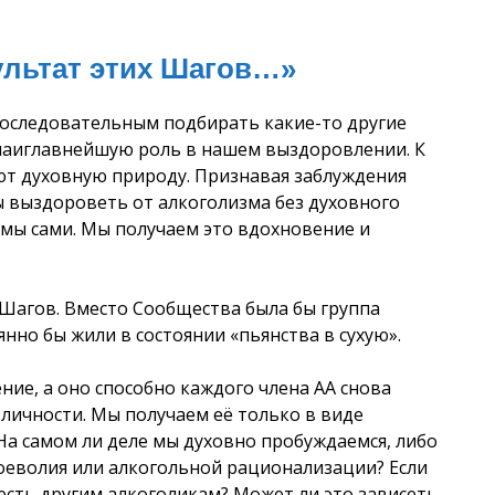
ультат этих Шагов…»
епоследовательным подбирать какие-то другие
 наиглавнейшую роль в нашем выздоровлении. К
еют духовную природу. Признавая заблуждения
 выздороветь от алкоголизма без духовного
 мы сами. Мы получаем это вдохновение и
Шагов. Вместо Сообщества была бы группа
нно бы жили в состоянии «пьянства в сухую».
ние, а оно способно каждого члена АА снова
 личности. Мы получаем её только в виде
а самом ли деле мы духовно пробуждаемся, либо
воеволия или алкогольной рационализации? Если
весть другим алкоголикам? Может ли это зависеть