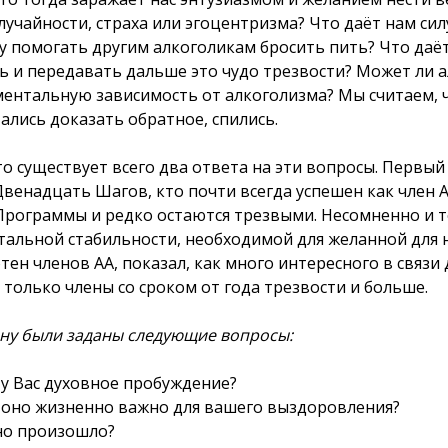
лучайности, страха или эгоцентризма? Что даёт нам си
лу помогать другим алкоголикам бросить пить? Что даё
ть и передавать дальше это чудо трезвости? Может ли 
ентальную зависимость от алкоголизма? Мы считаем, чт
ались доказать обратное, спились.
о существует всего два ответа на эти вопросы. Первый 
енадцать Шагов, кто почти всегда успешен как член АА
рограммы и редко остаются трезвыми. Несомненно и т
тальной стабильности, необходимой для желанной для н
тен членов АА, показал, как много интересного в связи
только члены со сроком от года трезвости и больше.
ну были заданы следующие вопросы:
 у Вас духовное пробуждение?
 оно жизненно важно для вашего выздоровления?
но произошло?