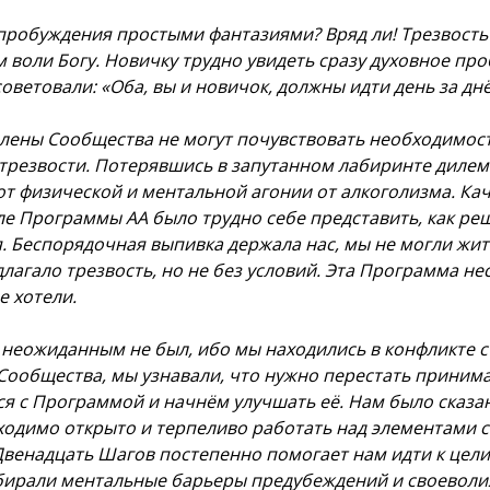
пробуждения простыми фантазиями? Вряд ли! Трезвость 
 воли Богу. Новичку трудно увидеть сразу духовное пр
оветовали: «Оба, вы и новичок, должны идти день за дн
лены Сообщества не могут почувствовать необходимост
трезвости. Потерявшись в запутанном лабиринте дилемм
т физической и ментальной агонии от алкоголизма. Кач
ле Программы АА было трудно себе представить, как реш
 Беспорядочная выпивка держала нас, мы не могли жить
длагало трезвость, но не без условий. Эта Программа не
е хотели.
 неожиданным не был, ибо мы находились в конфликте с 
Сообщества, мы узнавали, что нужно перестать принима
я с Программой и начнём улучшать её. Нам было сказан
ходимо открыто и терпеливо работать над элементами с
венадцать Шагов постепенно помогает нам идти к цели.
бирали ментальные барьеры предубеждений и своеволия