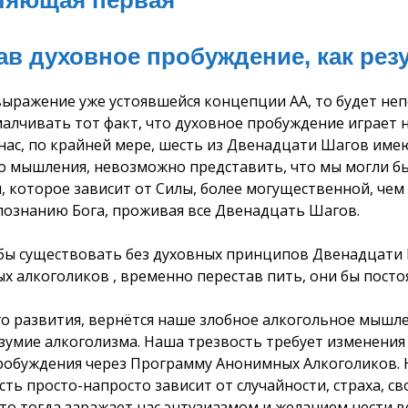
ляющая первая
в духовное пробуждение, как рез
 выражение уже устоявшейся концепции АА, то будет н
умалчивать тот факт, что духовное пробуждение играет
 нас, по крайней мере, шесть из Двенадцати Шагов им
о мышления, невозможно представить, что мы могли бы
, которое зависит от Силы, более могущественной, чем
познанию Бога, проживая все Двенадцать Шагов.
 бы существовать без духовных принципов Двенадцати 
 алкоголиков , временно перестав пить, они бы постоя
го развития, вернётся наше злобное алкогольное мышле
езумие алкоголизма. Наша трезвость требует изменения
робуждения через Программу Анонимных Алкоголиков. Н
сть просто-напросто зависит от случайности, страха, с
 что тогда заражает нас энтузиазмом и желанием нести 