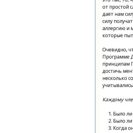
от простой с
даёт нам си
силу получа
аллергию и м
которые пыт
Очевидно, чт
Программе Дв
принципам П
достичь мен
несколько со
учитывались 
Каждому чле
Было ли
Было ли
Когда о