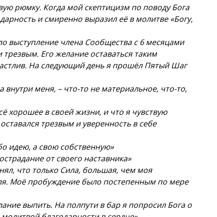
рвую рюмку. Когда мой скептицизм по поводу Бога
одарность и смиренно выразил её в молитве «Богу,
ло выступление члена Сообщества с 6 месяцами
и трезвым. Его желание оставаться таким
счастлив. На следующий день я прошёл Пятый Шаг
 внутри меня, – что-то не материальное, что-то,
ё хорошее в своей жизни, и что я чувствую
 оставался трезвым и уверенность в себе
бо идею, а свою собственную»
острадание от своего наставника»
нял, что только Сила, большая, чем моя
оля. Моё пробуждение было постепенным по мере
ание выпить. На полпути в бар я попросил Бога о
с молитвой благодарности в сердце»