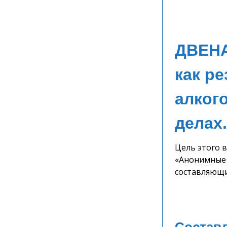
ДВЕНА
как ре
алког
делах.
Цель этого 
«Анонимные 
составляющи