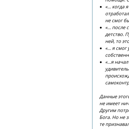
«… когда 
отработал 
не смог бы
«… после 
детство. П
ней, то э
«… я смог 
собственн
«…я начал
удивитель
происхожд
самоконтро
Данные этого
не имеет ни
Другим потр
Бога. Но не 
те признавал