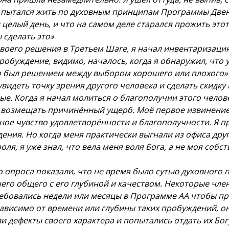
я пытался жить по духовным принципам Программы Двена
целый день, и что на самом деле старался прожить этот 
 сделать это»
своего решения в Третьем Шаге, я начал инвентаризацию
робуждение, видимо, началось, когда я обнаружил, что у
то был решением между выбором хорошего или плохого»
увидеть точку зрения другого человека и сделать скидку 
ые. Когда я начал молиться о благополучии этого челове
 возмещать причинённый ущерб. Моё первое извинение
ное чувство удовлетворённости и благополучности. Я пр
ения. Но когда меня практически выгнали из офиса друго
ля, я уже знал, что вела меня воля Бога, а не моя собс
 опроса показали, что не время было сутью духовного п
чего общего с его глубиной и качеством. Некоторые чл
ебовались недели или месяцы в Программе АА чтобы п
зависимо от времени или глубины таких пробуждений, о
и дефекты своего характера и попытались отдать их Богу