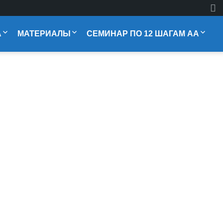
А
МАТЕРИАЛЫ
СЕМИНАР ПО 12 ШАГАМ АА
Литература
Сессия 1
Ежедневные Размышления
Сессия 2
Размышления алкоголика
Сессия 3
Мои инструменты
Сессия 4
ЧИТАЕМ БК С САШЕЙ ГАВАЙСКИМ
Сессия 5
Молитвы 12 Шагов
Сессия 6
Медитация по дням недели
Сессия 7
Сессия 8