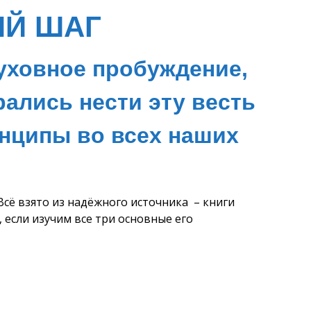
Й ШАГ
ховное пробуждение,
рались нести эту весть
инципы во всех наших
Всё взято из надёжного источника – книги
если изучим все три основные его